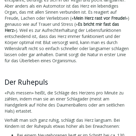
Aber anders als ein Automotor ist das Herz ein lebendiges
Organ, das mit allen Sinnen verbunden ist. Es reagiert auf
Freude, Lachen oder Verliebtsein (»
Mein Herz rast vor Freude!
»)
genauso wie auf Trauer und Stress (»
Es bricht mir fast das
Herz
»). Weil es zur Aufrechterhaltung der Lebensfunktionen
entscheidend ist, dass das Herz immer funktioniert und der
Körper optimal mit Blut versorgt wird, kann man es durch
Willenskraft nicht so einfach schneller oder langsamer schlagen
lassen oder gar anhalten. Damit sorgt die Natur in erster Linie
für das Überleben eines Organismus.
Der Ruhepuls
«Puls messen» heißt, die Schläge des Herzens pro Minute zu
zählen, indem man sie an einer Schlagader (meist am
Handgelenk auf Höhe des Daumenballens oder am seitlichen
Hals) ertastet.
Verhält man sich ganz ruhig, schlägt das Herz langsam. Bei
Kindern ist der Ruhepuls etwas höher als bei Erwachsenen:
Bei einem Neugeborenen liegt er im Schnitt bei ca. 130