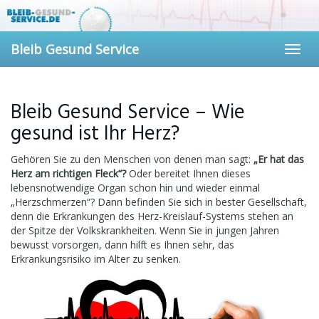
Skip
to
main
Bleib Gesund Service
content
Toggl
navig
Bleib Gesund Service – Wie
gesund ist Ihr Herz?
Gehören Sie zu den Menschen von denen man sagt:
„Er hat das
Herz am richtigen Fleck“?
Oder bereitet Ihnen dieses
lebensnotwendige Organ schon hin und wieder einmal
„Herzschmerzen“? Dann befinden Sie sich in bester Gesellschaft,
denn die Erkrankungen des Herz-Kreislauf-Systems stehen an
der Spitze der Volkskrankheiten. Wenn Sie in jungen Jahren
bewusst vorsorgen, dann hilft es Ihnen sehr, das
Erkrankungsrisiko im Alter zu senken.